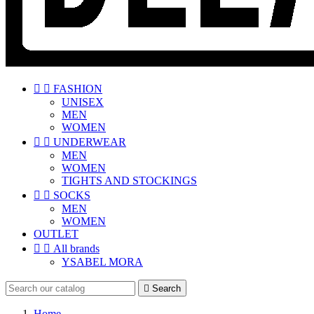


FASHION
UNISEX
MEN
WOMEN


UNDERWEAR
MEN
WOMEN
TIGHTS AND STOCKINGS


SOCKS
MEN
WOMEN
OUTLET


All brands
YSABEL MORA

Search
Home