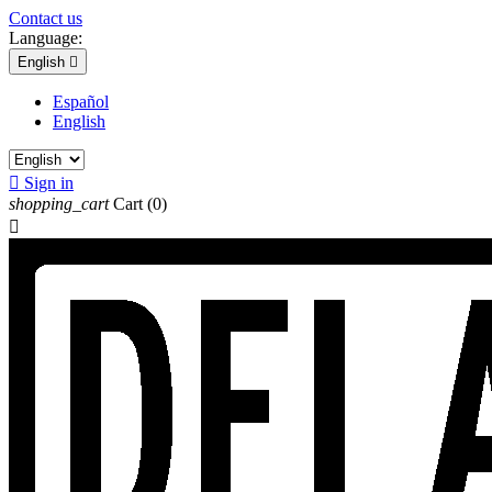
Contact us
Language:
English

Español
English

Sign in
shopping_cart
Cart
(0)
