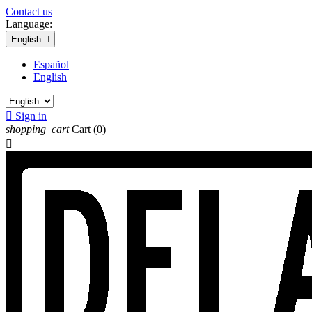
Contact us
Language:
English

Español
English

Sign in
shopping_cart
Cart
(0)
